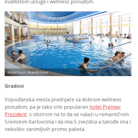
kvalitetom usluge i wellness ponudom.
Hotel Izvor, Aranđelovac
Gradovi
Vojvođanska mesta prednjače sa dobrom wellness
ponudom, pa je tako vrlo popularan
hotel Premier
Prezident
s obzirom na to da se nalazi u romantičnim
Sremskim Karlovcima i da ima 5 zvezdica a takođe ima i
nekoliko zanimljivih promo paketa.