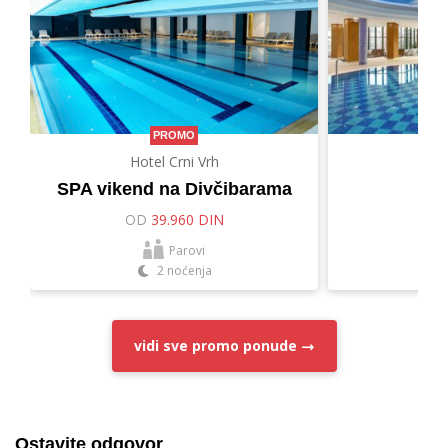
PROMO
Hotel Crni Vrh
Hot
SPA vikend na Divčibarama
Let
OD
39.960 DIN
O
Parovi
2 noćenja
vidi sve
promo ponude
Ostavite odgovor