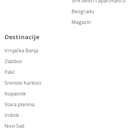
SPA centri i apartmani u
Beogradu
Magazin
Destinacije
Vrnjačka Banja
Zlatibor
Palić
Sremski Karlovci
Kopaonik
Stara planina
Vrdnik
Novi Sad