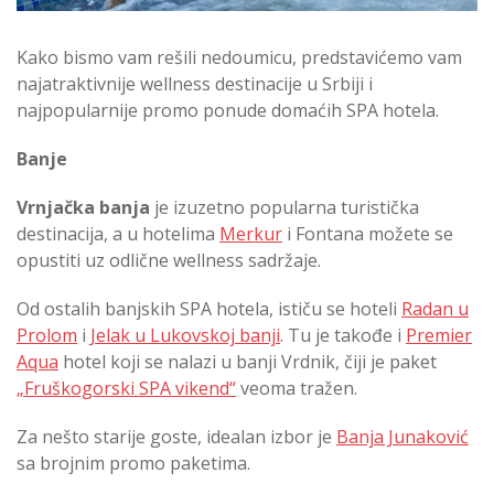
Kako bismo vam rešili nedoumicu, predstavićemo vam
najatraktivnije wellness destinacije u Srbiji i
najpopularnije promo ponude domaćih SPA hotela.
Banje
Vrnjačka banja
je izuzetno popularna turistička
destinacija, a u hotelima
Merkur
i Fontana možete se
opustiti uz odlične wellness sadržaje.
Od ostalih banjskih SPA hotela, ističu se hoteli
Radan u
Prolom
i
Jelak u Lukovskoj banji
. Tu je takođe i
Premier
Aqua
hotel koji se nalazi u banji Vrdnik, čiji je paket
„Fruškogorski SPA vikend“
veoma tražen.
Za nešto starije goste, idealan izbor je
Banja Junaković
sa brojnim promo paketima.