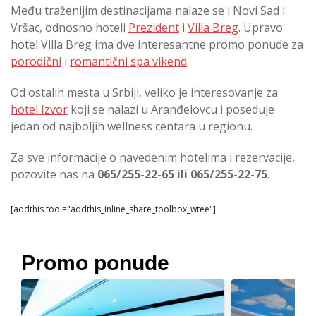
Među traženijim destinacijama nalaze se i Novi Sad i
Vršac, odnosno hoteli
Prezident
i
Villa Breg
. Upravo
hotel Villa Breg ima dve interesantne promo ponude za
porodični
i
romantični spa vikend
.
Od ostalih mesta u Srbiji, veliko je interesovanje za
hotel Izvor
koji se nalazi u Aranđelovcu i poseduje
jedan od najboljih wellness centara u regionu.
Za sve informacije o navedenim hotelima i rezervacije,
pozovite nas na
065/255-22-65 ili 065/255-22-75
.
[addthis tool="addthis_inline_share_toolbox_wtee"]
Promo ponude