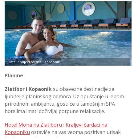
Hotel Kraljevi čardaci, Kopaonik
Planine
Zlatibor i Kopaonik
su obavezne destinacije za
ljubitelje planinskog odmora. Uz opuštanje u lepom
prirodnom ambijentu, gosti će u tamošnjim SPA
hotelima imati doživljaj potpune relaksacije.
Hotel Mona na Zlatiboru
i
Kraljevi čardaci na
Kopaoniku
ostaviće na vas veoma pozitivan utisak