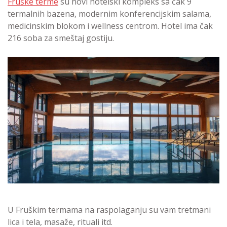
Fruške terme
su novi hotelski kompleks sa čak 9
termalnih bazena, modernim konferencijskim salama,
medicinskim blokom i wellness centrom. Hotel ima čak
216 soba za smeštaj gostiju.
U Fruškim termama na raspolaganju su vam tretmani
lica i tela, masaže, rituali itd.