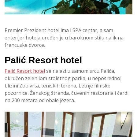
Premier Prezident hotel ima i SPA centar, a sam
enterijer hotela uređen je u baroknom stilu nalik na
francuske dvorce.
Palić Resort hotel
Palić Resort hotel
se nalazi u samom srcu Palića,
okružen zelenilom stoletnog parka, u neposrednoj
blizini Zoo vrta, teniskih terena, Letnje filmske
pozornice, Ženskog štranda, čuvenih restorana i čardi,
na 200 metara od obale jezera.