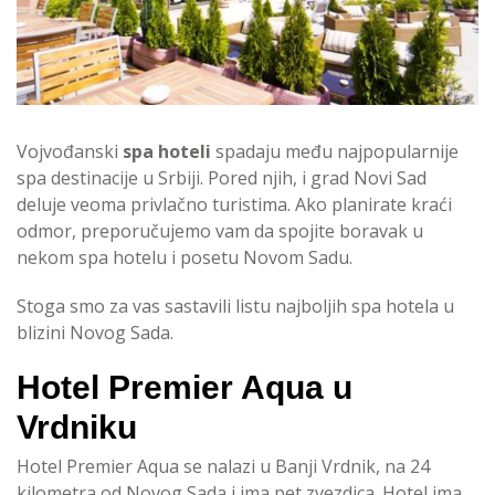
Vojvođanski
spa hoteli
spadaju među najpopularnije
spa destinacije u Srbiji. Pored njih, i grad Novi Sad
deluje veoma privlačno turistima. Ako planirate kraći
odmor, preporučujemo vam da spojite boravak u
nekom spa hotelu i posetu Novom Sadu.
Stoga smo za vas sastavili listu najboljih spa hotela u
blizini Novog Sada.
Hotel Premier Aqua u
Vrdniku
Hotel Premier Aqua se nalazi u Banji Vrdnik, na 24
kilometra od Novog Sada i ima pet zvezdica. Hotel ima