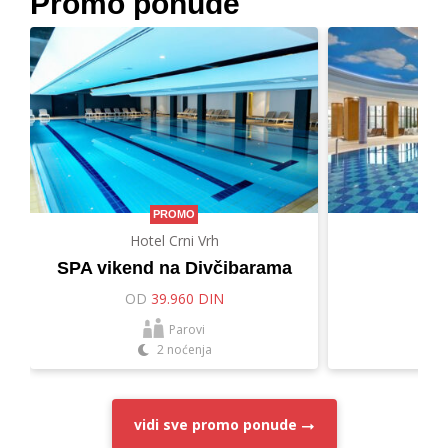
Promo ponude
PROMO
Hotel Crni Vrh
Hot
SPA vikend na Divčibarama
Let
OD
39.960 DIN
O
Parovi
2 noćenja
vidi sve
promo ponude