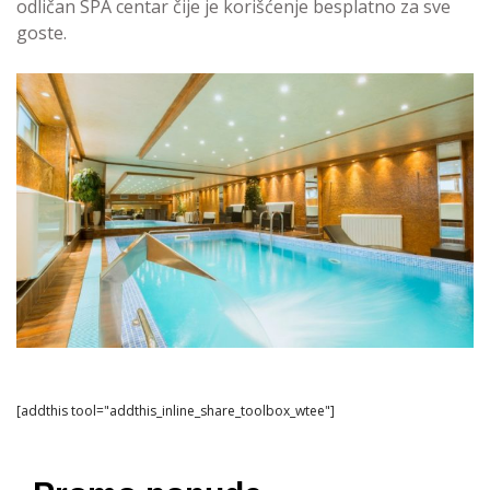
odličan SPA centar čije je korišćenje besplatno za sve
goste.
[addthis tool="addthis_inline_share_toolbox_wtee"]