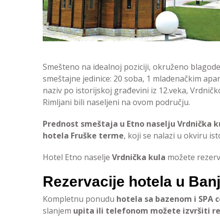
Smešteno na idealnoj poziciji, okruženo blagode
smeštajne jedinice: 20 soba, 1 mladenačkim apa
naziv po istorijskoj građevini iz 12.veka, Vrdni
Rimljani bili naseljeni na ovom području.
Prednost smeštaja u Etno naselju Vrdnička k
hotela Fruške terme
, koji se nalazi u okviru i
Hotel Etno naselje
Vrdnička kula
možete rezerv
Rezervacije hotela u Banj
Kompletnu ponudu
hotela sa bazenom i SPA c
slanjem
upita ili telefonom možete izvršiti 