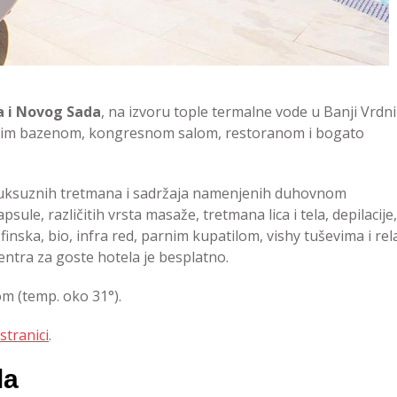
a i Novog Sada
, na izvoru tople termalne vode u Banji Vrdni
enim bazenom, kongresnom salom, restoranom i bogato
 luksuznih tretmana i sadržaja namenjenih duhovnom
ule, različitih vrsta masaže, tretmana lica i tela, depilacije,
 finska, bio, infra red, parnim kupatilom, vishy tuševima i rel
ntra za goste hotela je besplatno.
 (temp. oko 31°).
stranici
.
la