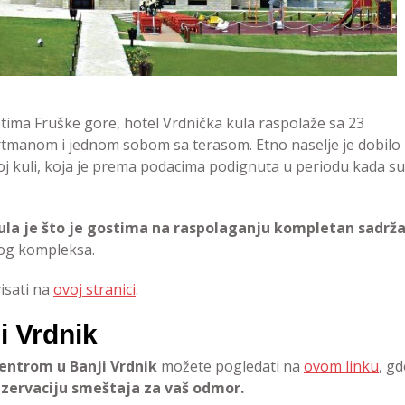
tima Fruške gore, hotel Vrdnička kula raspolaže sa 23
rtmanom i jednom sobom sa terasom. Etno naselje je dobilo
čkoj kuli, koja je prema podacima podignuta u periodu kada su
ula je što je gostima na raspolaganju kompletan sadrža
stog kompleksa.
isati na
ovoj stranici
.
i Vrdnik
entrom u Banji Vrdnik
možete pogledati na
ovom linku
, gd
rezervaciju smeštaja za vaš odmor.