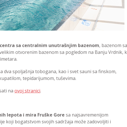
centra sa centralnim unutrašnjim bazenom
, bazenom s
e, velikim otvorenim bazenom sa pogledom na Banju Vrdnik, 
timetara.
a dva spoljašnja tobogana, kao i svet sauni sa finskom,
upatilom, tepidarijumom, tuševima.
sati na
ovoj stranici
.
nih lepota i mira Fruške Gore
sa najsavremenijom
e koji bogatstvom svojih sadržaja može zadovoljiti i