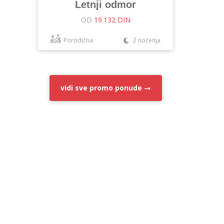
Letnji odmor
OD
19.132 DIN
Porodična
2 noćenja
vidi sve
promo ponude