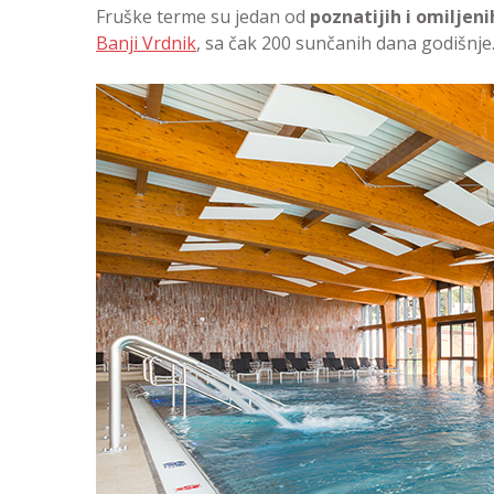
Fruške terme su jedan od
poznatijih i omilje
Banji Vrdnik
, sa čak 200 sunčanih dana godišnje