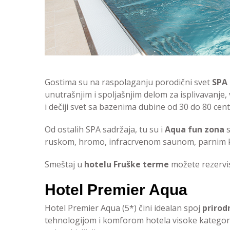
Gostima su na raspolaganju porodični svet
SPA 
unutrašnjim i spoljašnjim delom za isplivavanj
i dečiji svet sa bazenima dubine od 30 do 80 cen
Od ostalih SPA sadržaja, tu su i
Aqua fun zona
s
ruskom, hromo, infracrvenom saunom, parnim k
Smeštaj u
hotelu Fruške terme
možete rezervi
Hotel Premier Aqua
Hotel Premier Aqua (5*) čini idealan spoj
prirod
tehnologijom i komforom hotela visoke kategorij