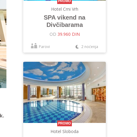
PROMO
Hotel Crni Vrh
SPA vikend na
Divčibarama
OD
39.960 DIN
Parovi
2 noćenja
k.
PROMO
Hotel Sloboda