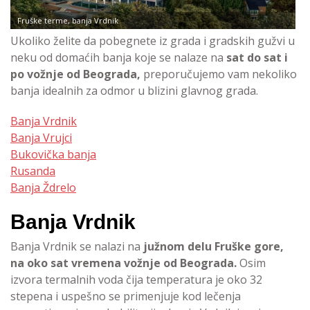
Fruške terme, banja Vrdnik
Ukoliko želite da pobegnete iz grada i gradskih gužvi u
neku od domaćih banja koje se nalaze na
sat do sat i
po vožnje od Beograda,
preporučujemo vam nekoliko
banja idealnih za odmor u blizini glavnog grada.
Banja Vrdnik
Banja Vrujci
Bukovička banja
Rusanda
Banja Ždrelo
Banja Vrdnik
Banja Vrdnik se nalazi na
južnom delu Fruške gore,
na oko sat vremena vožnje od Beograda.
Osim
izvora termalnih voda čija temperatura je oko 32
stepena i uspešno se primenjuje kod lečenja