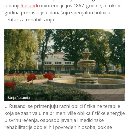
u banji
Rusandi
otvoreno je još 1867. godine, a tokom
godina preraslo je u današnju specijalnu bolnicu i
centar za rehabilitaciju.
Banja Rusanda
U Rusandi se primenjuju razni oblici fizikalne terapije
koja se zasnivaju na primeni više oblika fizičke energije
u svrhu lečenja, osposobljavanja i medicinske
rehabilitacije obolelih i povređenih osoba, dok se