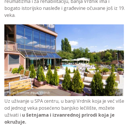
reumatizma i za rehabilitaciju, banja Vrdnik ima i
bogato istorijsko nasleđe i građevine očuvane još iz 19.
veka.
Hotel Premier aqua, Vrdnik
Uz uživanje u SPA centru, u banji Vrdnik koja je već više
od jednog veka posećeno banjsko lečilište, možete
uživati i
u šetnjama i izvanrednoj prirodi koja je
okružuje.