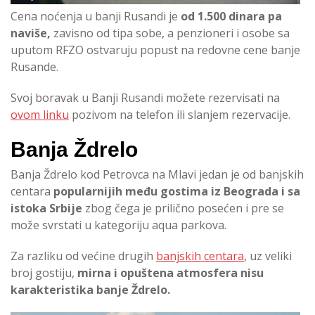
Cena noćenja u
banji Rusandi
je
od 1.500 dinara pa
naviše,
zavisno od tipa sobe, a penzioneri i osobe sa
uputom RFZO ostvaruju popust na redovne cene banje
Rusande.
Svoj boravak u Banji Rusandi možete rezervisati na
ovom linku
pozivom na telefon ili slanjem rezervacije.
Banja Ždrelo
Banja Ždrelo kod Petrovca na Mlavi jedan je od banjskih
centara
popularnijih među gostima iz Beograda i sa
istoka Srbije
zbog čega je prilično posećen i pre se
može svrstati u kategoriju aqua parkova.
Za razliku od većine drugih
banjskih centara
, uz veliki
broj gostiju,
mirna i opuštena atmosfera nisu
karakteristika banje Ždrelo.