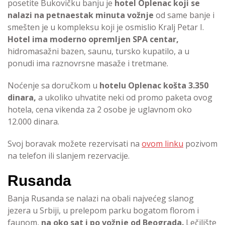
posetite Bukovičku banju je
hotel Oplenac
koji se
nalazi na petnaestak minuta vožnje
od same banje i
smešten je u kompleksu koji je osmislio Kralj Petar I.
Hotel ima moderno opremljen SPA centar,
hidromasažni bazen, saunu, tursko kupatilo, a u
ponudi ima raznovrsne masaže i tretmane.
Noćenje sa doručkom u
hotelu Oplenac
košta 3.350
dinara,
a ukoliko uhvatite neki od promo paketa ovog
hotela, cena vikenda za 2 osobe je uglavnom oko
12.000 dinara.
Svoj boravak možete rezervisati na
ovom linku
pozivom
na telefon ili slanjem rezervacije.
Rusanda
Banja Rusanda se nalazi na obali najvećeg slanog
jezera u Srbiji, u prelepom parku bogatom florom i
faunom,
na oko sat i po vožnje od Beograda.
Lečilište