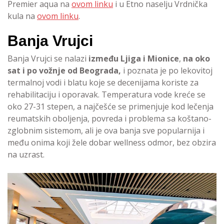
Premier aqua na
ovom linku
i u Etno naselju Vrdnička
kula na
ovom linku
.
Banja Vrujci
Banja Vrujci se nalazi
između Ljiga i Mionice
,
na oko
sat i po vožnje od Beograda,
i poznata je po lekovitoj
termalnoj vodi i blatu koje se decenijama koriste za
rehabilitaciju i oporavak. Temperatura vode kreće se
oko 27-31 stepen, a najčešće se primenjuje kod lečenja
reumatskih oboljenja, povreda i problema sa koštano-
zglobnim sistemom, ali je ova banja sve popularnija i
među onima koji žele dobar wellness odmor, bez obzira
na uzrast.