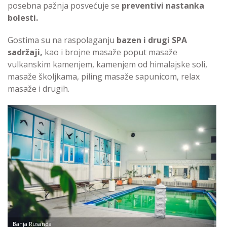
posebna pažnja posvećuje se
preventivi nastanka
bolesti.
Gostima su na raspolaganju
bazen i drugi SPA
sadržaji,
kao i brojne masaže poput masaže
vulkanskim kamenjem, kamenjem od himalajske soli,
masaže školjkama, piling masaže sapunicom, relax
masaže i drugih.
Banja Rusanda