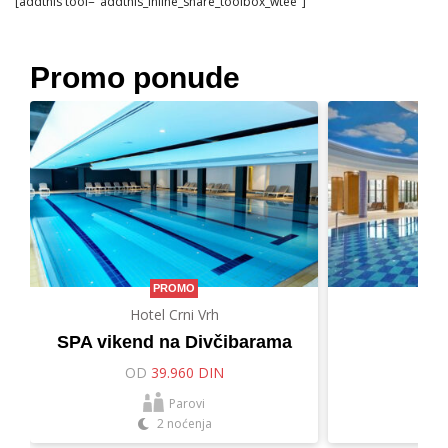
[addthis tool="addthis_inline_share_toolbox_wtee"]
Promo ponude
PROMO
Hotel Crni Vrh
Hot
SPA vikend na Divčibarama
Let
OD
39.960 DIN
O
Parovi
2 noćenja