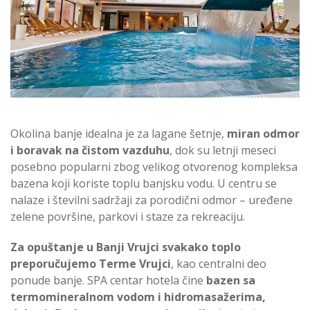
Okolina banje idealna je za lagane šetnje,
miran odmor
i boravak na čistom vazduhu
, dok su letnji meseci
posebno popularni zbog velikog otvorenog kompleksa
bazena koji koriste toplu banjsku vodu. U centru se
nalaze i številni sadržaji za porodični odmor – uređene
zelene površine, parkovi i staze za rekreaciju.
Za opuštanje u Banji Vrujci svakako toplo
preporučujemo Terme Vrujci
, kao centralni deo
ponude banje. SPA centar hotela čine
bazen sa
termomineralnom vodom i hidromasažerima,