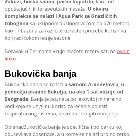
đakuzi, finska sauna, parno kupatilo
, kao i niz
opuštajućih ili terapeutskih masaža.
U okviru
kompleksa se nalazi i Aqua Park sa 6 različitih
tobogana
sa ukupnom dužinom većom od 670 metara,
kao i 7 bazena za različite uzraste i potrebe korisnika
koji radi tokom letnje sezone.
Boravak u Termama Vrujci možete rezervisati na
ovom
linku
.
Bukovička banja
Bukovička banja se nalazi
u samom Aranđelovcu, u
podnožju planine Bukulja, na oko 1 sat vožnje od
Beograda.
Banja je poznata po lekovitoj mineralnoj
vodi koja se uz glinu koristi za lečenje bolesti
respiratornog sistema, povreda i drugih oboljenja.
Oplenac
Bukovička banja je specifična i po parku koji
oduševljava posetioce, a u kome se nalazi brojno retko