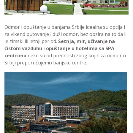
Odmor i opuštanje u banjama Srbije idealna su opcija i
za vikend putovanje i duži odmor, bez obzira na to da li
je zimski ili letnji period.
Šetnja, mir, uživanje na
čistom vazduhu i opuštanje u hotelima sa SPA
centrima
neke su od prednosti zbog kojih za odmor u
Srbiji preporučujemo banjske centre.