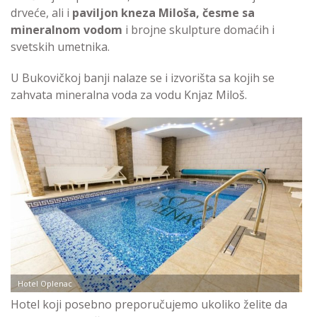
drveće, ali i
paviljon kneza Miloša, česme sa
mineralnom vodom
i brojne skulpture domaćih i
svetskih umetnika.
U Bukovičkoj banji nalaze se i izvorišta sa kojih se
zahvata mineralna voda za vodu Knjaz Miloš.
Hotel Oplenac
Hotel koji posebno preporučujemo ukoliko želite da