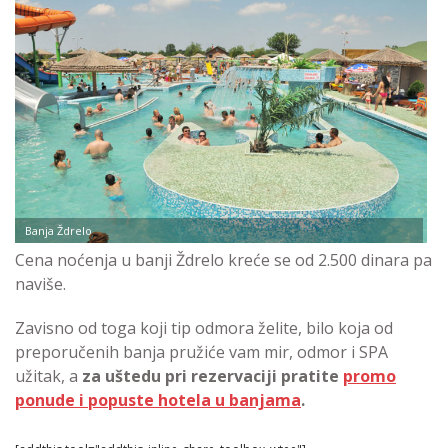
Banja Ždrelo
Cena noćenja u banji Ždrelo kreće se od 2.500 dinara pa
naviše.
Zavisno od toga koji tip odmora želite, bilo koja od
preporučenih banja pružiće vam mir, odmor i SPA
užitak, a
za uštedu pri rezervaciji pratite
promo
ponude i popuste hotela u banjama
.