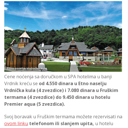
Etno naselje Vrdnička kula
Cene noćenja sa doručkom u SPA hotelima u banji
Vrdnik kreću se
od 4.550 dinara u
Etno naselju
Vrdnička kula
(4 zvezdice) i 7.080 dinara u
Fruškim
termama
(4 zvezdice) do 9.450 dinara u
hotelu
Premier aqua
(5 zvezdica).
Svoj boravak u Fruškim termama možete rezervisati na
ovom linku
telefonom ili slanjem upita,
u hotelu