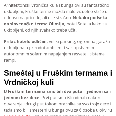
Arhitektonski Vrdnička kula i bungalovi su fantastično
uklopljeni, Fruške terme možda malo vizuelno štrče u
odnosu na prirodu, ali nije strašno.
Nekako podseća
na slovenačke terme Olimija,
hotel Sotelia kako su
uklopljeni, od njih svakako treba učiti.
Prilaz hotelu odličan,
veliki parking, ogromna garaža
uklopljena u prirodni ambijent i sa sopstvenim
autonomnim solarnim napajanjem rasvete i sistema
rampi.
Smeštaj u Fruškim termama i
Vrdničkoj kuli
U Fruškim termama smo bili dva puta – jednom sa i
jednom bez dece.
Prvi put smo išli odmah nakon
otvaranja i drugi put tokom praznika sa svo troje dece i
tada smo bili smešteni u bungalovu za 6 osoba u okviru