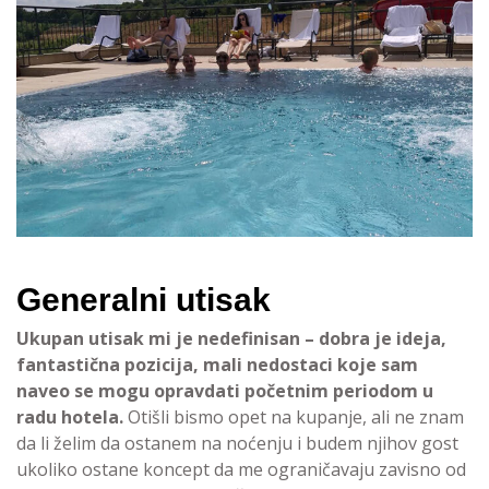
Generalni utisak
Ukupan utisak mi je nedefinisan – dobra je ideja,
fantastična pozicija, mali nedostaci koje sam
naveo se mogu opravdati početnim periodom u
radu hotela.
Otišli bismo opet na kupanje, ali ne znam
da li želim da ostanem na noćenju i budem njihov gost
ukoliko ostane koncept da me ograničavaju zavisno od