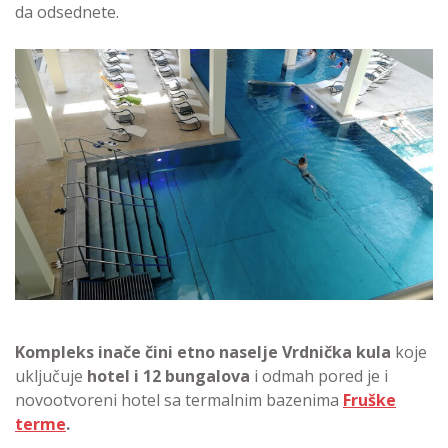
da odsednete.
Kompleks inače čini etno naselje Vrdnička kula
koje
uključuje
hotel i 12 bungalova
i odmah pored je i
novootvoreni hotel sa termalnim bazenima
Fruške
terme
.