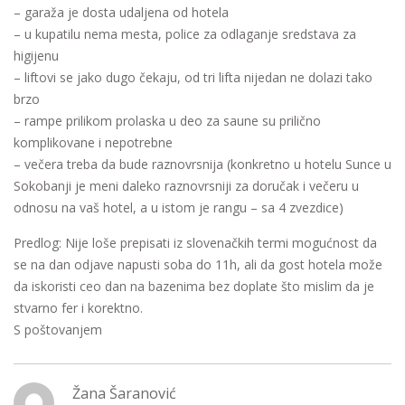
– garaža je dosta udaljena od hotela
– u kupatilu nema mesta, police za odlaganje sredstava za
higijenu
– liftovi se jako dugo čekaju, od tri lifta nijedan ne dolazi tako
brzo
– rampe prilikom prolaska u deo za saune su prilično
komplikovane i nepotrebne
– večera treba da bude raznovrsnija (konkretno u hotelu Sunce u
Sokobanji je meni daleko raznovrsniji za doručak i večeru u
odnosu na vaš hotel, a u istom je rangu – sa 4 zvezdice)
Predlog: Nije loše prepisati iz slovenačkih termi mogućnost da
se na dan odjave napusti soba do 11h, ali da gost hotela može
da iskoristi ceo dan na bazenima bez doplate što mislim da je
stvarno fer i korektno.
S poštovanjem
Žana Šaranović