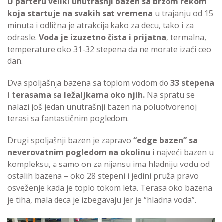
U parteru veliki unutrašnji bazen sa brzom rekom
koja startuje na svakih sat vremena
u trajanju od 15
minuta i odlična je atrakcija kako za decu, tako i za
odrasle.
Voda je izuzetno čista i prijatna,
termalna,
temperature oko 31-32 stepena da ne morate izaći ceo
dan.
Dva spoljašnja bazena sa toplom vodom do
33 stepena
i terasama sa ležaljkama oko njih.
Na spratu se
nalazi još jedan unutrašnji bazen na poluotvorenoj
terasi sa fantastičnim pogledom.
Drugi spoljašnji bazen je zapravo
“edge bazen” sa
neverovatnim pogledom na okolinu
i najveći bazen u
kompleksu, a samo on za nijansu ima hladniju vodu od
ostalih bazena – oko 28 stepeni i jedini pruža pravo
osveženje kada je toplo tokom leta. Terasa oko bazena
je tiha, mala deca je izbegavaju jer je “hladna voda”.