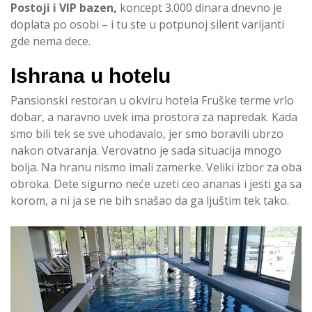
Postoji i VIP bazen,
koncept 3.000 dinara dnevno je
doplata po osobi – i tu ste u potpunoj silent varijanti
gde nema dece.
Ishrana u hotelu
Pansionski restoran u okviru hotela Fruške terme vrlo
dobar, a naravno uvek ima prostora za napredak. Kada
smo bili tek se sve uhodavalo, jer smo boravili ubrzo
nakon otvaranja. Verovatno je sada situacija mnogo
bolja. Na hranu nismo imali zamerke. Veliki izbor za oba
obroka. Dete sigurno neće uzeti ceo ananas i jesti ga sa
korom, a ni ja se ne bih snašao da ga ljuštim tek tako.