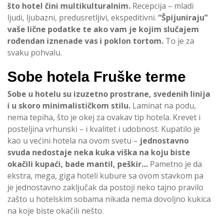
što hotel čini multikulturalnim.
Recepcija – mladi
ljudi, ljubazni, predusretljivi, ekspeditivni.
“Špijuniraju”
vaše lične podatke te ako vam je kojim slučajem
rođendan iznenade vas i poklon tortom.
To je za
svaku pohvalu.
Sobe hotela Fruške terme
Sobe u hotelu su izuzetno prostrane, svedenih linija
i u skoro minimalističkom stilu.
Laminat na podu,
nema tepiha, što je okej za ovakav tip hotela. Krevet i
posteljina vrhunski – i kvalitet i udobnost. Kupatilo je
kao u većini hotela na ovom svetu –
jednostavno
svuda nedostaje neka kuka viška na koju biste
okačili kupaći, bade mantil, peškir…
Pametno je da
ekstra, mega, giga hoteli kubure sa ovom stavkom pa
je jednostavno zaključak da postoji neko tajno pravilo
zašto u hotelskim sobama nikada nema dovoljno kukica
na koje biste okačili nešto.