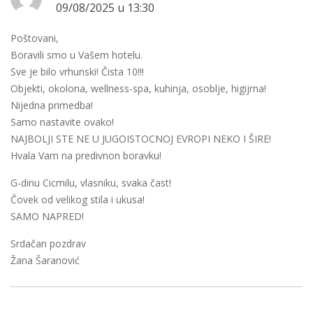
09/08/2025 u 13:30
Poštovani,
Boravili smo u Vašem hotelu.
Sve je bilo vrhunski! Čista 10!!!
Objekti, okolona, wellness-spa, kuhinja, osoblje, higijrna!
Nijedna primedba!
Samo nastavite ovako!
NAJBOLJI STE NE U JUGOISTOCNOJ EVROPI NEKO I ŠIRE!
Hvala Vam na predivnon boravku!
G-dinu Cicmilu, vlasniku, svaka čast!
Čovek od velikog stila i ukusa!
SAMO NAPRED!
Srdačan pozdrav
Žana Šaranović