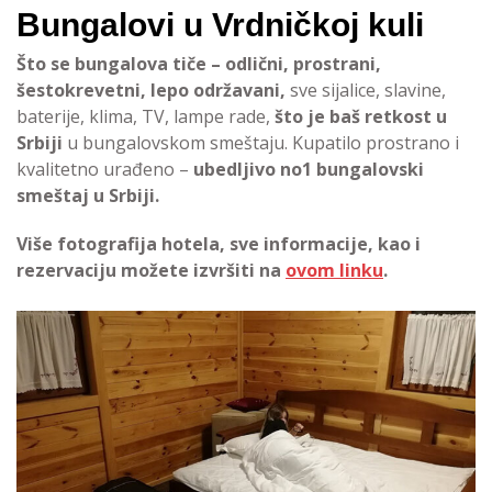
Bungalovi u Vrdničkoj kuli
Što se bungalova tiče – odlični, prostrani,
šestokrevetni, lepo održavani,
sve sijalice, slavine,
baterije, klima, TV, lampe rade,
što je baš retkost u
Srbiji
u bungalovskom smeštaju. Kupatilo prostrano i
kvalitetno urađeno –
ubedljivo no1 bungalovski
smeštaj u Srbiji.
Više fotografija hotela, sve informacije, kao i
rezervaciju možete izvršiti na
ovom linku
.