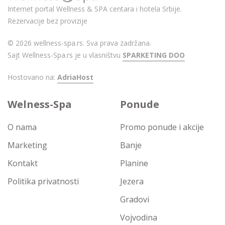
Internet portal Wellness & SPA centara i hotela Srbije.
Rezervacije bez provizije
© 2026 wellness-spa.rs. Sva prava zadržana.
Sajt Wellness-Spa.rs je u vlasništvu
SPARKETING DOO
Hostovano na:
AdriaHost
Welness-Spa
Ponude
O nama
Promo ponude i akcije
Marketing
Banje
Kontakt
Planine
Politika privatnosti
Jezera
Gradovi
Vojvodina