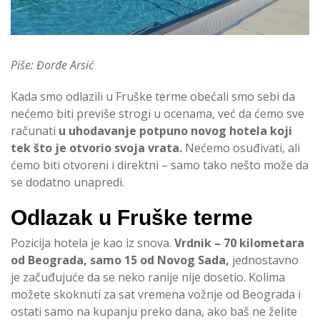
Piše: Đorđe Arsić
Kada smo odlazili u Fruške terme obećali smo sebi da
nećemo biti previše strogi u ocenama, već da ćemo sve
računati
u uhodavanje potpuno novog hotela koji
tek što je otvorio svoja vrata.
Nećemo osuđivati, ali
ćemo biti otvoreni i direktni – samo tako nešto može da
se dodatno unapredi.
Odlazak u Fruške terme
Pozicija hotela je kao iz snova.
Vrdnik – 70 kilometara
od Beograda, samo 15 od Novog Sada,
jednostavno
je začuđujuće da se neko ranije nije dosetio. Kolima
možete skoknuti za sat vremena vožnje od Beograda i
ostati samo na kupanju preko dana, ako baš ne želite