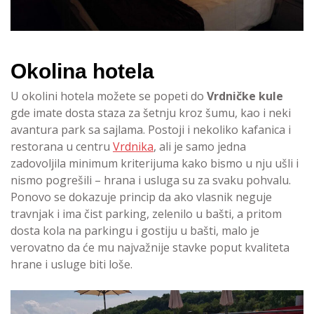
Okolina hotela
U okolini hotela možete se popeti do
Vrdničke kule
gde imate dosta staza za šetnju kroz šumu, kao i neki
avantura park sa sajlama. Postoji i nekoliko kafanica i
restorana u centru
Vrdnika
, ali je samo jedna
zadovoljila minimum kriterijuma kako bismo u nju ušli i
nismo pogrešili – hrana i usluga su za svaku pohvalu.
Ponovo se dokazuje princip da ako vlasnik neguje
travnjak i ima čist parking, zelenilo u bašti, a pritom
dosta kola na parkingu i gostiju u bašti, malo je
verovatno da će mu najvažnije stavke poput kvaliteta
hrane i usluge biti loše.