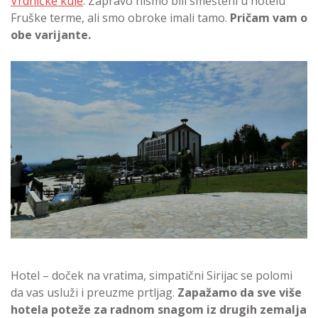
Vrdničke kule
. Zapravo nismo bili smešteni u hotelu
Fruške terme, ali smo obroke imali tamo.
Pričam vam o
obe varijante.
Hotel – doček na vratima, simpatični Sirijac se polomi
da vas usluži i preuzme prtljag.
Zapažamo da sve više
hotela poteže za radnom snagom iz drugih zemalja