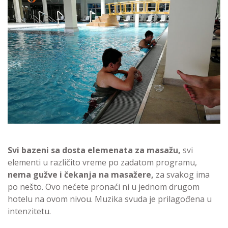
Svi bazeni sa dosta elemenata za masažu,
svi
elementi u različito vreme po zadatom programu,
nema gužve i čekanja na masažere,
za svakog ima
po nešto. Ovo nećete pronaći ni u jednom drugom
hotelu na ovom nivou. Muzika svuda je prilagođena u
intenzitetu.