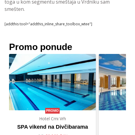
toga u kom segmentu smeštaja u Vrdniku sam
smešten.
[addthis tool="addthis_inline_share_toolbox_wtee"]
Promo ponude
PROMO
Hotel Crni Vrh
Hot
SPA vikend na Divčibarama
Let