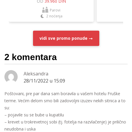
OD
39.960 DIN
O
Parovi
2 noćenja
vidi sve
promo ponude
2 komentara
Aleksandra
28/11/2022 u 15:09
Poštovani, pre par dana sam boravila u vašem hotelu Fruške
terme. Većim delom smo bili zadovoljni izuzev nekih sitnica a to
su:
– pojavile su se bube u kupatilu
– krevet u trokrevetnoj sobi (tj. fotelja na razvlačenje) je prilično
neudobna i uska