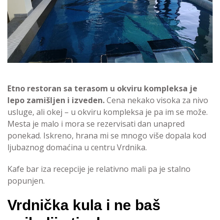
Etno restoran sa terasom u okviru kompleksa je
lepo zamišljen i izveden.
Cena nekako visoka za nivo
usluge, ali okej – u okviru kompleksa je pa im se može.
Mesta je malo i mora se rezervisati dan unapred
ponekad. Iskreno, hrana mi se mnogo više dopala kod
ljubaznog domaćina u centru Vrdnika.
Kafe bar iza recepcije je relativno mali pa je stalno
popunjen.
Vrdnička kula i ne baš