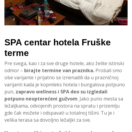
SPA centar hotela Fruške
terme
Pre svega, kao i za sve druge hotele, ako želite istinski
odmor –
birajte termine van praznika.
Probali smo
obe varijante i prijatno se iznenadili da u prazničnoj
varijanti kada je kopmleks hotela i bungalova potpuno
pun,
zapravo wellness i SPA deo su izgledali
potpuno neopterećeni gužvom
. Jako puno mesta sa
ležaljkama, odvojenih prostora na spratu i prizemlju
gde čak možete i odspavati u totalnoj tišini. Tu je i
velika terasa sa dovoljno ležaljki za sve.