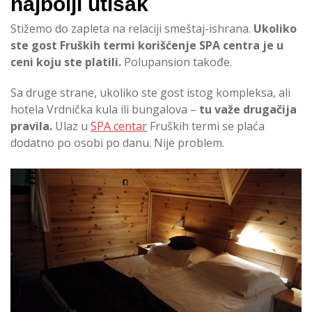
najbolji utisak
Stižemo do zapleta na relaciji smeštaj-ishrana.
Ukoliko
ste gost Fruških termi korišćenje SPA centra je u
ceni koju ste platili.
Polupansion takođe.
Sa druge strane, ukoliko ste gost istog kompleksa, ali
hotela Vrdnička kula ili bungalova –
tu važe drugačija
pravila.
Ulaz u
SPA centar
Fruških termi se plaća
dodatno po osobi po danu. Nije problem.