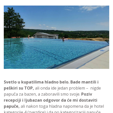
Svetlo u kupatilima hladno belo.
Bade mantili i
peškiri su TOP,
ali onda ide jedan problem – nigde
papuča za bazen, a zaboravili smo svoje.
Poziv
recepciji i ljubazan odgovor da će mi dostaviti
papuče,
ali nakon toga hladna napomena da je hotel
kategorije 4 (zvezdice) i da po kategorizaciji papuče