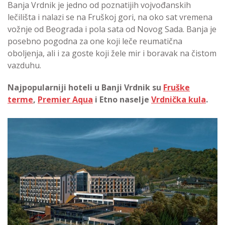
Banja Vrdnik je jedno od poznatijih vojvođanskih
lečilišta i nalazi se na Fruškoj gori, na oko sat vremena
vožnje od Beograda i pola sata od Novog Sada. Banja je
posebno pogodna za one koji leče reumatična
oboljenja, ali i za goste koji žele mir i boravak na čistom
vazduhu.
Najpopularniji hoteli u Banji Vrdnik su
Fruške
terme
,
Premier Aqua
i Etno naselje
Vrdnička kula
.