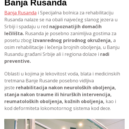
Banja Rusanda
Banja Rusanda
i Specijalna bolnica za rehabilitaciju
Rusanda nalaze se na obali najvećeg slanog jezera u
Srbiji i spadaju u red
najpoznatijih domaćih
lečilišta.
Rusanda je posebno zanimljiva gostima za
posetu zbog
izvanrednog prirodnog okruženja,
a
osim rehabilitacije i lečenja brojnih oboljenja, u Banju
Rusandu građani Srbije ali i regiona dolaze i
radi
preventive.
Oblasti u kojima je lekovitost voda, blata i medicinskih
tretmana Banje Rusande posebno vidljiva
jeste
rehabilitacija nakon neuroloških oboljenja,
stanja nakon traume ili hirurških intervencija,
reumatoloških oboljenja, kožnih oboljenja,
kao i
kod deformiteta lokomotornog sistema kod dece.