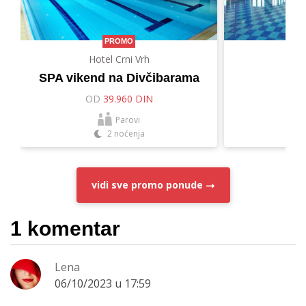
PROMO
Hotel Crni Vrh
Hot
SPA vikend na Divčibarama
Let
OD
39.960 DIN
O
Parovi
2 noćenja
vidi sve
promo ponude
1 komentar
Lena
06/10/2023 u 17:59