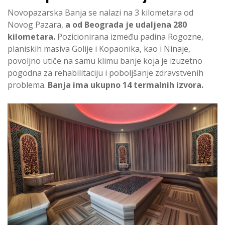
Novopazarska Banja se nalazi na 3 kilometara od
Novog Pazara,
a od Beograda je udaljena 280
kilometara.
Pozicionirana između padina Rogozne,
planiskih masiva Golije i Kopaonika, kao i Ninaje,
povoljno utiče na samu klimu banje koja je izuzetno
pogodna za rehabilitaciju i poboljšanje zdravstvenih
problema.
Banja ima ukupno 14 termalnih izvora.