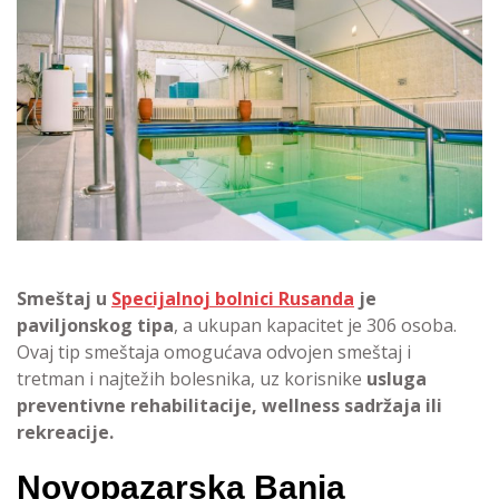
Smeštaj u
Specijalnoj bolnici Rusanda
je
paviljonskog tipa
, a ukupan kapacitet je 306 osoba.
Ovaj tip smeštaja omogućava odvojen smeštaj i
tretman i najtežih bolesnika, uz korisnike
usluga
preventivne rehabilitacije, wellness sadržaja ili
rekreacije.
Novopazarska Banja