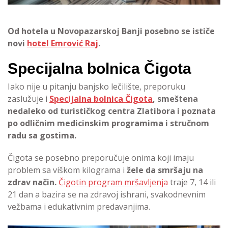
Od hotela u Novopazarskoj Banji posebno se ističe
novi
hotel Emrović Raj
.
Specijalna bolnica Čigota
Iako nije u pitanju banjsko lečilište, preporuku
zaslužuje i
Specijalna bolnica Čigota
, smeštena
nedaleko od turističkog centra Zlatibora i poznata
po odličnim medicinskim programima i stručnom
radu sa gostima.
Čigota se posebno preporučuje onima koji imaju
problem sa viškom kilograma i
žele da smršaju na
zdrav način.
Čigotin program mršavljenja
traje 7, 14 ili
21 dan a bazira se na zdravoj ishrani, svakodnevnim
vežbama i edukativnim predavanjima.