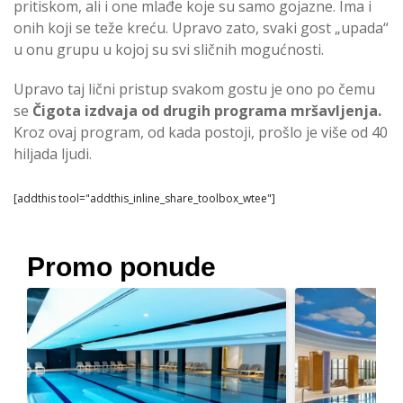
pritiskom, ali i one mlađe koje su samo gojazne. Ima i
onih koji se teže kreću. Upravo zato, svaki gost „upada“
u onu grupu u kojoj su svi sličnih mogućnosti.
Upravo taj lični pristup svakom gostu je ono po čemu
se
Čigota izdvaja od drugih programa mršavljenja.
Kroz ovaj program, od kada postoji, prošlo je više od 40
hiljada ljudi.
[addthis tool="addthis_inline_share_toolbox_wtee"]
Promo ponude