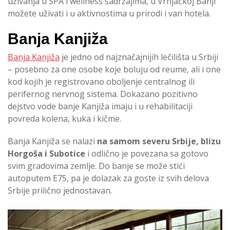
uživanja u SPA i wellness sadržajima, u Vrnjačkoj Banji
možete uživati i u aktivnostima u prirodi i van hotela.
Banja Kanjiža
Banja Kanjiža
je jedno od najznačajnijih lečilišta u Srbiji
– posebno za one osobe koje boluju od reume, ali i one
kod kojih je registrovano oboljenje centralnog ili
perifernog nervnog sistema. Dokazano pozitivno
dejstvo vode banje Kanjiža imaju i u rehabilitaciji
povreda kolena, kuka i kičme.
Banja Kanjiža se nalazi
na samom severu Srbije, blizu
Horgoša i Subotice
i odlično je povezana sa gotovo
svim gradovima zemlje. Do banje se može stići
autoputem E75, pa je dolazak za goste iz svih delova
Srbije prilično jednostavan.