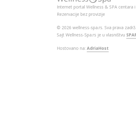
Internet portal Wellness & SPA centara i 
Rezervacije bez provizije
© 2026 wellness-spa.rs. Sva prava zadrž
Sajt Wellness-Spa.rs je u vlasništvu
SPA
Hostovano na:
AdriaHost