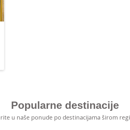
Popularne destinacije
irite u naše ponude po destinacijama širom reg