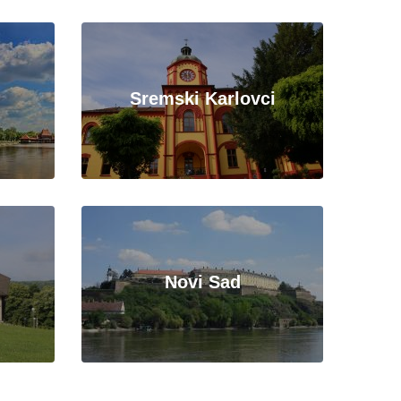
Sremski Karlovci
Novi Sad