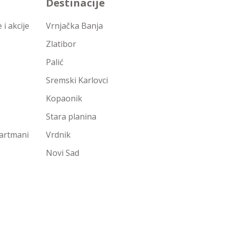
Destinacije
i akcije
Vrnjačka Banja
Zlatibor
Palić
Sremski Karlovci
Kopaonik
Stara planina
partmani
Vrdnik
Novi Sad