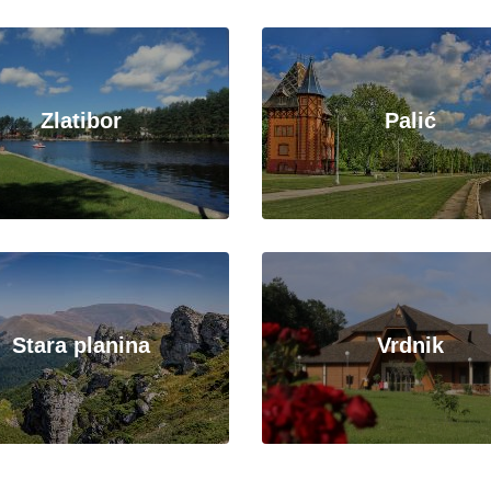
Zlatibor
Palić
Stara planina
Vrdnik