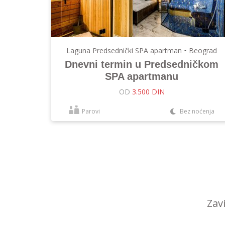
Laguna Predsednički SPA apartman
-
Beograd
Dnevni termin u Predsedničkom
SPA apartmanu
OD
3.500 DIN
Parovi
Bez noćenja
Zav