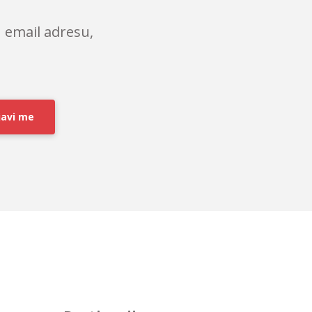
 email adresu,
javi me