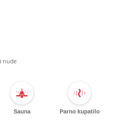
ri nude
Sauna
Parno kupatilo