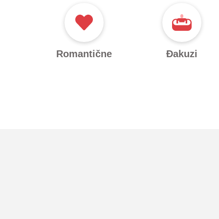
Romantične
Đakuzi