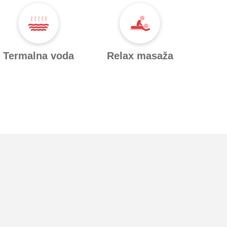
Termalna voda
Relax masaža