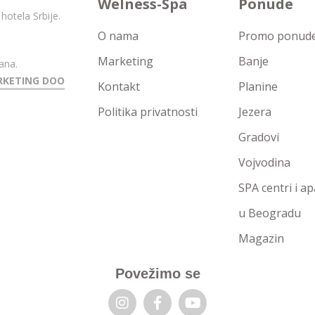
Welness-Spa
Ponude
hotela Srbije.
O nama
Promo ponude 
Marketing
Banje
ana.
RKETING DOO
Kontakt
Planine
Politika privatnosti
Jezera
Gradovi
Vojvodina
SPA centri i a
u Beogradu
Magazin
Povežimo se