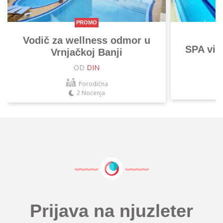
PROMO
Vodič za wellness odmor u
SPA vik
Vrnjačkoj Banji
OD
DIN
Porodična
2 Noćenja
Prijava na njuzleter