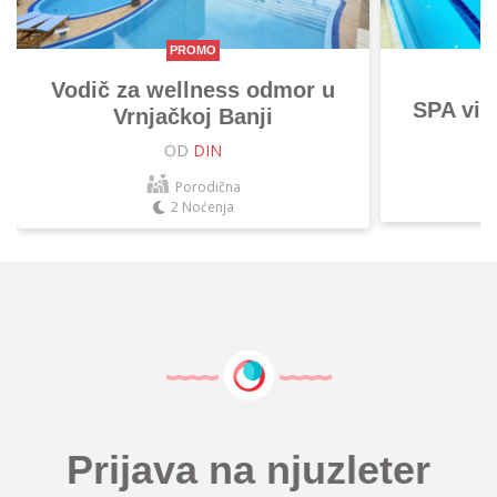
PROMO
Vodič za wellness odmor u
SPA vik
Vrnjačkoj Banji
OD
DIN
Porodična
2 Noćenja
Prijava na njuzleter