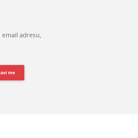
 email adresu,
javi me