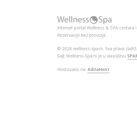
Internet portal Wellness & SPA centara i 
Rezervacije bez provizije
© 2026 wellness-spa.rs. Sva prava zadrž
Sajt Wellness-Spa.rs je u vlasništvu
SPA
Hostovano na:
AdriaHost