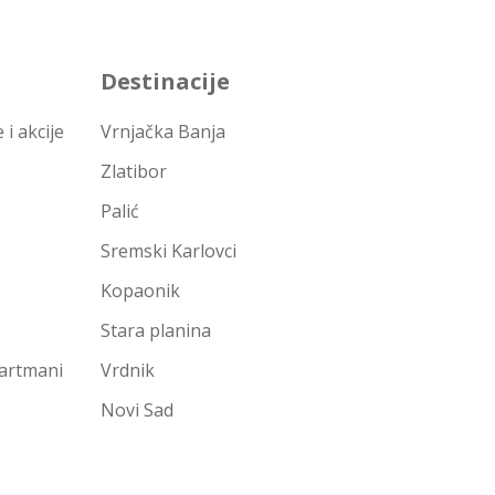
Destinacije
i akcije
Vrnjačka Banja
Zlatibor
Palić
Sremski Karlovci
Kopaonik
Stara planina
partmani
Vrdnik
Novi Sad