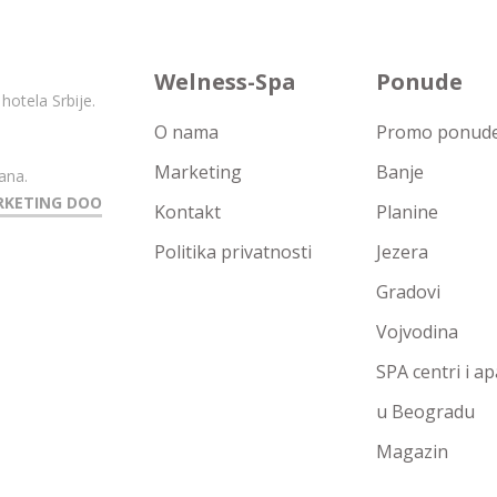
Welness-Spa
Ponude
hotela Srbije.
O nama
Promo ponude 
Marketing
Banje
ana.
RKETING DOO
Kontakt
Planine
Politika privatnosti
Jezera
Gradovi
Vojvodina
SPA centri i a
u Beogradu
Magazin