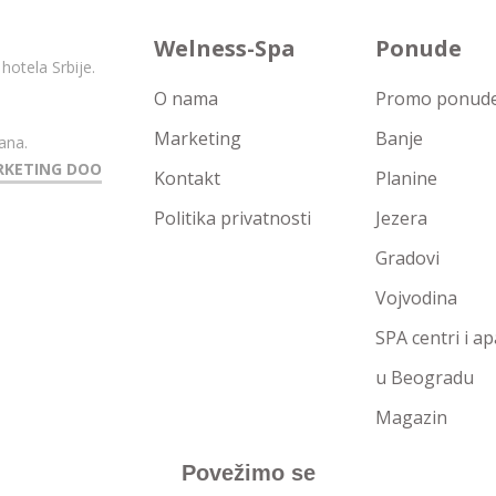
Welness-Spa
Ponude
hotela Srbije.
O nama
Promo ponude 
Marketing
Banje
ana.
RKETING DOO
Kontakt
Planine
Politika privatnosti
Jezera
Gradovi
Vojvodina
SPA centri i a
u Beogradu
Magazin
Povežimo se