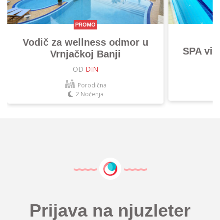
PROMO
Vodič za wellness odmor u
SPA vik
Vrnjačkoj Banji
OD
DIN
Porodična
2 Noćenja
Prijava na njuzleter